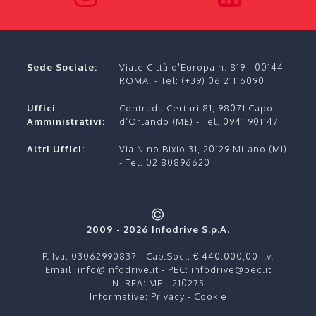
Sede Sociale:
Viale Città d'Europa n. 819 - 00144
ROMA.
- Tel:
(+39) 06 21116090
Uffici
Contrada Certari 81, 98071 Capo
Amministrativi:
d’Orlando (ME) - Tel. 0941 901147
Altri Uffici:
Via Nino Bixio 31, 20129 Milano (MI)
- Tel. 02 80896620
2009 - 2026 Infodrive S.p.A.
P. Iva: 03062990837 - Cap.Soc.: € 440.000,00 i.v.
Email:
info@infodrive.it
- PEC:
infodrive@pec.it
N. REA: ME - 210275
Informative:
Privacy
-
Cookie