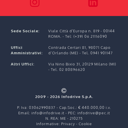
Sede Sociale:
Viale Città d'Europa n. 819 - 00144
ROMA.
- Tel:
(+39) 06 21116090
Uffici
Contrada Certari 81, 98071 Capo
Amministrativi:
d’Orlando (ME) - Tel. 0941 901147
Altri Uffici:
Via Nino Bixio 31, 20129 Milano (MI)
- Tel. 02 80896620
2009 - 2026 Infodrive S.p.A.
P. Iva: 03062990837 - Cap.Soc.: € 440.000,00 i.v.
Email:
info@infodrive.it
- PEC:
infodrive@pec.it
N. REA: ME - 210275
Informative:
Privacy
-
Cookie